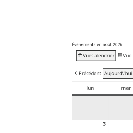
Évènements en août 2026
Vue
Calendrier
Vue
Précédent
Aujourd\'hui
lun
mar
lundi
3
3
août