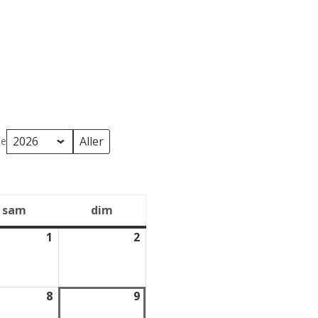
ée
sam
dim
samedi
dimanche
1
2
1
2
août
août
2026
2026
8
9
8
9
août
août