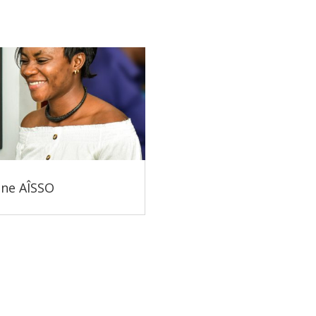
ane AÎSSO