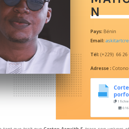
N
Pays:
Bénin
Email:
askitartcr
Tél:
(+229) 66 26 
Adresse :
Cotono
Corte
porfo
1 fichie
0.16
n tant que trait que
Cortex Asquith S
. trace son univers et