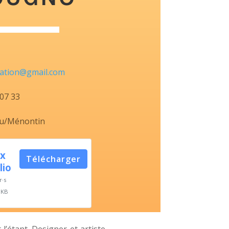
eation@gmail.com
07 33
u/Ménontin
x
Télécharger
lio
r·s
 KB
 l’étant. Designer et artiste