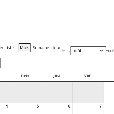
 en
Liste
Mois
Semaine
Jour
Mois
Ann
mer
jeu
ven
mardi
mercredi
jeudi
vendredi
4
5
6
7
4
5
6
7
août
août
août
août