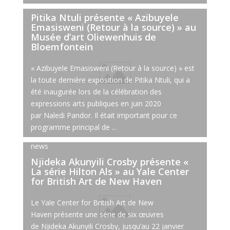
news
Pitika Ntuli présente « Azibuyele
Emasisweni (Retour à la source) » au
Musée d’art Oliewenhuis de
Bloemfontein
« Azibuyele Emasisweni (Retour à la source) » est
la toute dernière exposition de Pitika Ntuli, qui a
été inaugurée lors de la célébration des
expressions arts publiques en juin 2020
par Naledi Pandor. Il était important pour ce
programme principal de ...
10 avril 2024
news
Njideka Akunyili Crosby présente «
La série Hilton Als » au Yale Center
for British Art de New Haven
Le Yale Center for British Art de New
Haven présente une série de six œuvres
de Njideka Akunyili Crosby, jusqu’au 22 janvier