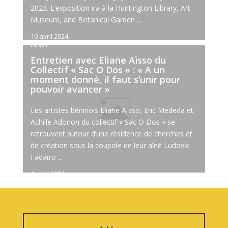
2023. L’exposition ira à la Huntington Library, Art
Museum, and Botanical Garden ...
10 avril 2024
news
Entretien avec Eliane Aïsso du
Collectif « Sac O Dos » : « A un
moment donné, il faut s’unir pour
pouvoir avancer »
Les artistes béninois Eliane Aïsso, Eric Mededa et
Achille Adonon du collectif « Sac O Dos » se
retrouvent autour d’une résidence de cherches et
de création sous la coupole de leur aîné Ludovic
Fadaïro ...
4 avril 2024