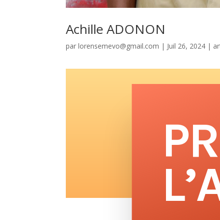
Achille ADONON
par
lorensemevo@gmail.com
|
Juil 26, 2024
|
ar
PR
L’