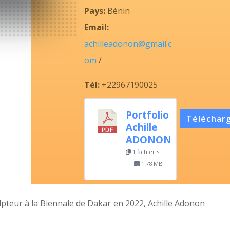
Pays:
Bénin
Email:
achilleadonon@gmail.c
om
/
Tél:
‭+22967190025‬
Portfolio
Téléchar
Achille
ADONON
1 fichier·s
1.78 MB
lpteur à la Biennale de Dakar en 2022, Achille Adonon